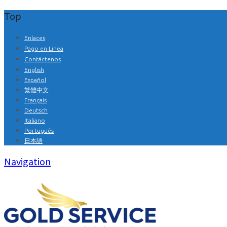
Top
Enlaces
Pago en Linea
Contáctenos
English
Español
繁體中文
Français
Deutsch
Italiano
Português
日本語
Navigation