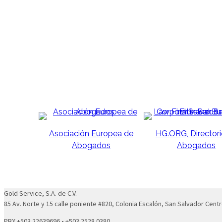
Asociación Europea de
HG.ORG, Directori
Abogados
Abogados
Gold Service, S.A. de C.V.
85 Av. Norte y 15 calle poniente #820, Colonia Escalón, San Salvador Centr
PBX +503 22639696 • +503 2528 0380