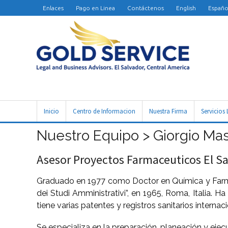
Enlaces
Pago en Linea
Contáctenos
English
Españo
Inicio
Centro de Informacion
Nuestra Firma
Servicios 
Nuestro Equipo > Giorgio Ma
Asesor Proyectos Farmaceuticos El Sal
Graduado en 1977 como Doctor en Química y Farmacia
dei Studi Amministrativi”, en 1965, Roma, Italia. 
tiene varias patentes y registros sanitarios internac
Se especializa en la preparación, planeación y ejec