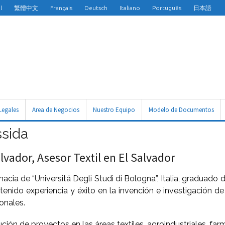
l
繁體中文
Français
Deutsch
Italiano
Português
日本語
Legales
Area de Negocios
Nuestro Equipo
Modelo de Documentos
ssida
vador, Asesor Textil en El Salvador
 de “Universitá Degli Studi di Bologna”, Italia, graduado d
Ha tenido experiencia y éxito en la invención e investigación
ionales.
ución de proyectos en las áreas textiles, agroindustriales, fa