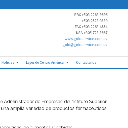
PBX +503 2263 9696
+503 2528 0380
FAX +503 2263 4554
USA +305 728 8667
www.goldservice.com.sv
gold@goldservice.com.sv
Noticias
Leyes de Centro América
Contáctenos
e Administrador de Empresas del “Istituto Superiori
 de una amplia variedad de productos farmacéuticos,
rmacéuticas, de alimentos y bebidas.