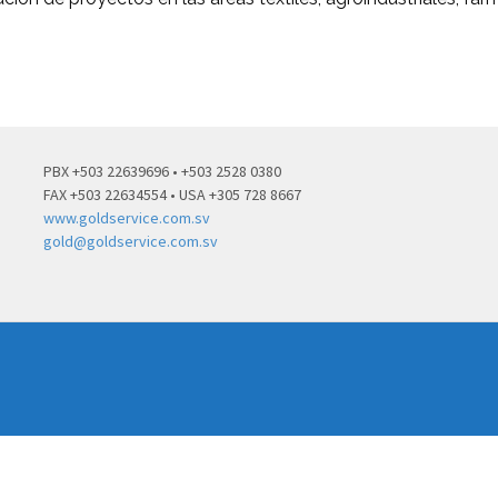
PBX +503 22639696 • +503 2528 0380
FAX +503 22634554 • USA +305 728 8667
www.goldservice.com.sv
gold@goldservice.com.sv